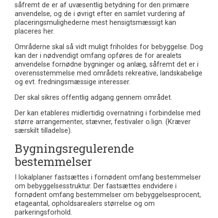
såfremt de er af uvæsentlig betydning for den primære
anvendelse, og de i øvrigt efter en samlet vurdering af
placeringsmulighederne mest hensigtsmæssigt kan
placeres her.
Områderne skal så vidt muligt friholdes for bebyggelse. Dog
kan der i nødvendigt omfang opføres de for arealets
anvendelse fornødne bygninger og anlæg, såfremt det er i
overensstemmelse med områdets rekreative, landskabelige
og evt. fredningsmæssige interesser.
Der skal sikres offentlig adgang gennem området.
Der kan etableres midlertidig overnatning i forbindelse med
større arrangementer, stævner, festivaler o.lign. (Kræver
særskilt tilladelse).
Bygningsregulerende
bestemmelser
I lokalplaner fastsættes i fornødent omfang bestemmelser
om bebyggelsesstruktur. Der fastsættes endvidere i
fornødent omfang bestemmelser om bebyggelsesprocent,
etageantal, opholdsarealers størrelse og om
parkeringsforhold.