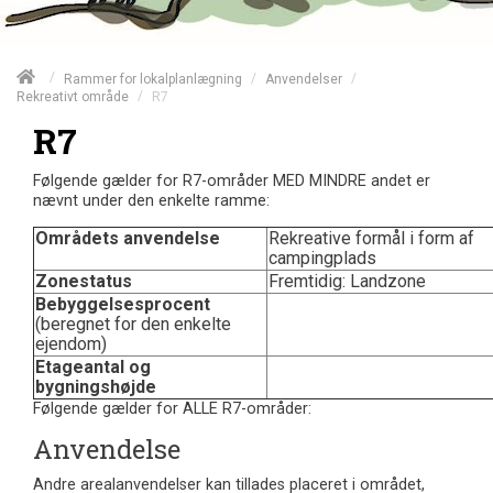
/
/
/
Rammer for lokalplanlægning
Anvendelser
/
R7
Rekreativt område
R7
Følgende gælder for R7-områder MED MINDRE andet er
nævnt under den enkelte ramme:
Områdets anvendelse
Rekreative formål i form af
campingplads
Zonestatus
Fremtidig: Landzone
Bebyggelsesprocent
(beregnet for den enkelte
ejendom)
Etageantal og
bygningshøjde
Følgende gælder for ALLE R7-områder:
Anvendelse
Andre arealanvendelser kan tillades placeret i området,