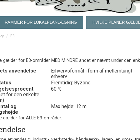
RAMMER FOR LOKALPLANLÆGNING
HVILKE PLANER GÆLDE
/
E3
erv
e gælder for E3-områder MED MINDRE andet er nævnt under den enk
ets anvendelse
Erhvervsformål i form af mellemtungt
erhverv
tatus
Fremtidig: Byzone
gelsesprocent
60 %
et for den enkelte
m)
ntal og
Max højde: 12 m
gshøjde
e gælder for ALLE E3-områder:
endelse
e anvendes til industri-, værksteds-, håndværks-, lager-, en gros-, 