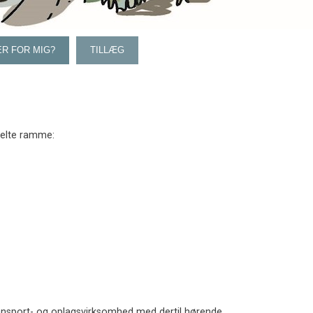
R FOR MIG?
TILLÆG
elte ramme:
transport- og oplagsvirksomhed med dertil hørende