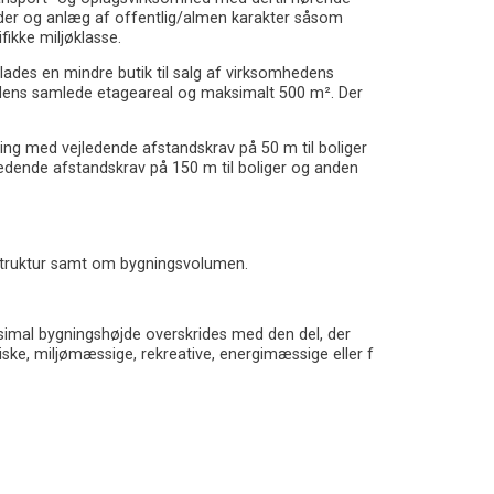
der og anlæg af offentlig/almen karakter såsom
ikke miljøklasse.
illades en mindre butik til salg af virksomhedens
edens samlede etageareal og maksimalt 500 m². Der
ng med vejledende afstandskrav på 50 m til boliger
ledende afstandskrav på 150 m til boliger og anden
struktur samt om bygningsvolumen.
mal bygningshøjde overskrides med den del, der
iske, miljømæssige, rekreative, energimæssige eller f