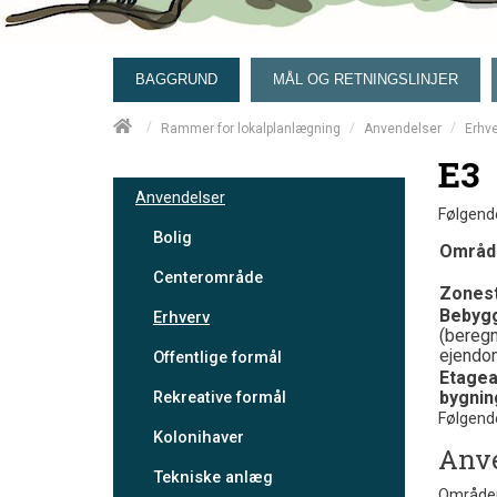
BAGGRUND
MÅL OG RETNINGSLINJER
/
/
/
Rammer for lokalplanlægning
Anvendelser
Erhv
E3
Anvendelser
Følgend
Bolig
Områd
Centerområde
Zones
Bebyg
Erhverv
(beregn
ejendo
Offentlige formål
Etagea
Rekreative formål
bygnin
Følgend
Kolonihaver
Anv
Tekniske anlæg
Områdern