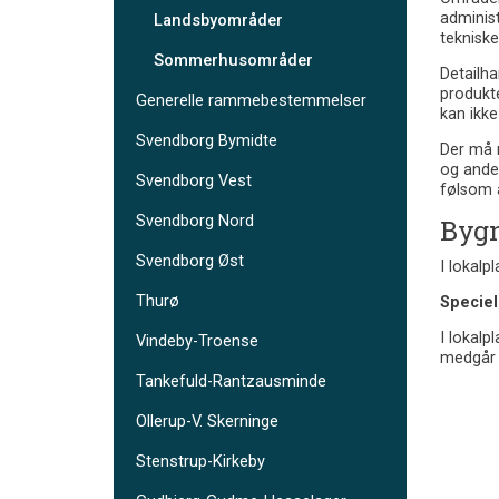
adminis
Landsbyområder
tekniske
Sommerhusområder
Detailha
produkt
Generelle rammebestemmelser
kan ikke
Svendborg Bymidte
Der må n
og anden
Svendborg Vest
følsom a
Svendborg Nord
Bygn
Svendborg Øst
I lokal
Thurø
Speciel
I lokal
Vindeby-Troense
medgår t
Tankefuld-Rantzausminde
Ollerup-V. Skerninge
Stenstrup-Kirkeby