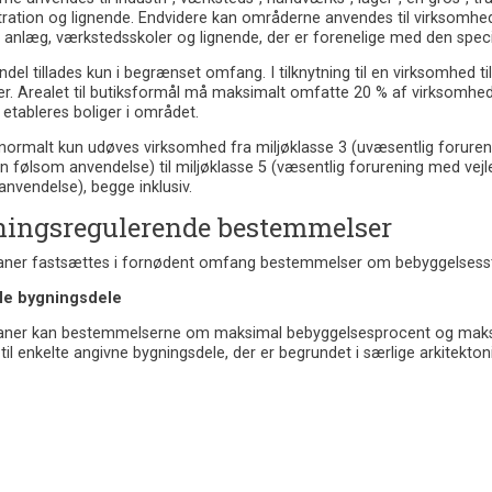
tration og lignende. Endvidere kan områderne anvendes til virksomhe
 anlæg, værkstedsskoler og lignende, der er forenelige med den specif
ndel tillades kun i begrænset omfang. I tilknytning til en virksomhed t
er. Arealet til butiksformål må maksimalt omfatte 20 % af virksomh
 etableres boliger i området.
ormalt kun udøves virksomhed fra miljøklasse 3 (uvæsentlig forureni
 følsom anvendelse) til miljøklasse 5 (væsentlig forurening med vej
nvendelse), begge inklusiv.
ingsregulerende bestemmelser
planer fastsættes i fornødent omfang bestemmelser om bebyggelses
le bygningsdele
planer kan bestemmelserne om maksimal bebyggelsesprocent og maksi
il enkelte angivne bygningsdele, der er begrundet i særlige arkitekton